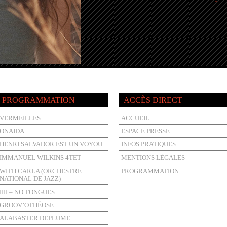
PROGRAMMATION
ACCÈS DIRECT
VERMEILLES
ACCUEIL
ONAIDA
ESPACE PRESSE
HENRI SALVADOR EST UN VOYOU
INFOS PRATIQUES
IMMANUEL WILKINS 4TET
MENTIONS LÉGALES
WITH CARLA (ORCHESTRE
PROGRAMMATION
NATIONAL DE JAZZ)
IIII – NO TONGUES
GROOV’OTHÉOSE
ALABASTER DEPLUME