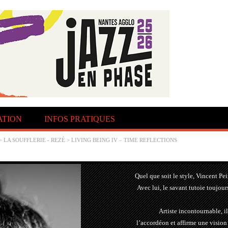
TION
INFOS PRATIQUES
>
LA SOUFFLERIE - REZÉ
> LIVING BEING IV – TIME REFLECTIONS
Quel que soit le style, Vincent Pei
Avec lui, le savant tutoie toujour
Artiste incontournable, 
l’accordéon et affirme une visio