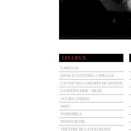
LES LIEUX
CAPELLIA
ESPACE CULTUREL CAPELLIA
LA CITÉ DES CONGRÈS DE NANTES
LA SOUFFLERIE – REZÉ
LE LIEU UNIQUE
MIXT
PANNONICA
PIANO'CKTAIL
THÉÂTRE DE LA FLEURIAYE