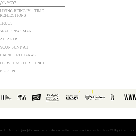
¡YA VOY!
LIVING BEING IV – TIME
REFLECTIONS
TRUCS
SEALIONWOMAN
ATLANTIS
YOUN SUN NAH
DAFNÉ KRITHARAS
LE RYTHME DU SILENCE
BIG SUN
par
B.Boulangier
(d'après l'identité visuelle créée par Gildas Joulain © lbj)|
Connexi