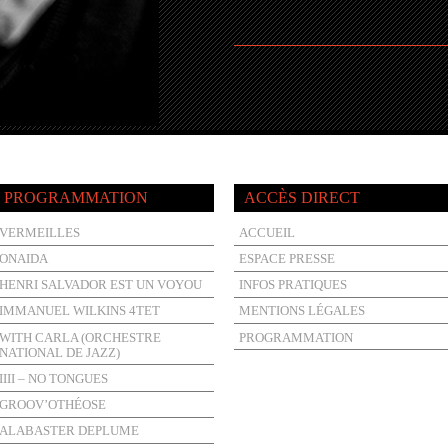
PROGRAMMATION
ACCÈS DIRECT
VERMEILLES
ACCUEIL
ONAIDA
ESPACE PRESSE
HENRI SALVADOR EST UN VOYOU
INFOS PRATIQUES
IMMANUEL WILKINS 4TET
MENTIONS LÉGALES
WITH CARLA (ORCHESTRE
PROGRAMMATION
NATIONAL DE JAZZ)
IIII – NO TONGUES
GROOV’OTHÉOSE
ALABASTER DEPLUME