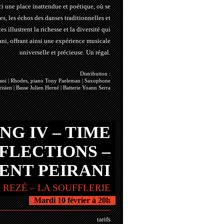
ci une place inattendue et poétique, où se
s, les échos des danses traditionnelles et
 illustrent la richesse et la diversité qui
ani, offrant ainsi une expérience musicale
universelle et précieuse. Un régal.
Distribution :
rani | Rhodes, piano Tony Paeleman | Saxophone
isien | Basse Julien Herné | Batterie Yoann Serra
NG IV – TIME
FLECTIONS –
ENT PEIRANI
 REZÉ – LA SOUFFLERIE
Mardi 10 février à 20h
tarifs