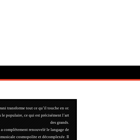
rani transforme tout ce qu’il touche en or.
s le populaire, ce qui est précisément l’art
des grands.
il a complètement renouvelé le langage de
n musicale cosmopolite et décomplexée. Il