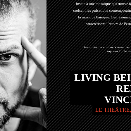
invite à une mosaïque qui trouve i
croisent les pulsations contemporaine
la musique baroque. Ces résonances
caractérisent l’œuvre de Peir
Accordéon, accordina Vincent Pei
soprano Emile Par
LIVING BEI
RE
VINC
LE THÉÂTRE,