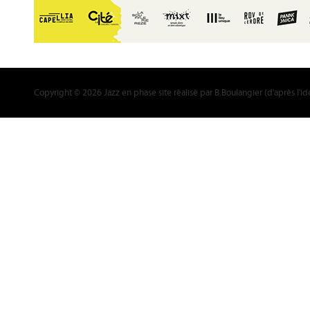
Copyright © 2026 Jazz en phase site réalisé par
B.Boulangier
(d'après l'i