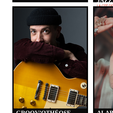
JAZZ
LA CITÉ D
Lundi 13
GROOV’OTHÉOSE
ALA