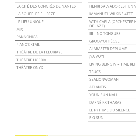
LA CITÉ DES CONGRÈS DE NANTES
HENRI SALVADOR EST UN
LA SOUFFLERIE – REZÉ
IMMANUEL WILKINS 4TET
LE LIEU UNIQUE
WITH CARLA (ORCHESTRE 
DE JAZZ)
MIXT
IIII – NO TONGUES
PANNONICA
GROOV’OTHÉOSE
PIANO'CKTAIL
ALABASTER DEPLUME
THÉÂTRE DE LA FLEURIAYE
¡YA VOY!
THÉÂTRE LIGERIA
LIVING BEING IV – TIME R
THÉÂTRE ONYX
TRUCS
SEALIONWOMAN
ATLANTIS
YOUN SUN NAH
DAFNÉ KRITHARAS
LE RYTHME DU SILENCE
BIG SUN