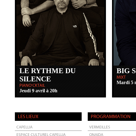
LE RYTHME DU
BIG 
SILENCE
MIXT
Mardi 5 
PIANO'CKTAIL
Jeudi 9 avril à 20h
LES LIEUX
PROGRAMMATION
CAPELLIA
VERMEILLES
ESPACE CULTUREL CAPELLIA
ONAIDA